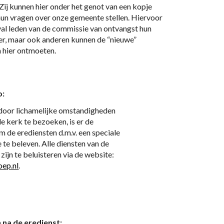
Zij kunnen hier onder het genot van een kopje 
hun vragen over onze gemeente stellen. Hiervoor 
eval leden van de commissie van ontvangst hun 
r, maar ook anderen kunnen de “nieuwe” 
 hier ontmoeten.
o:
 door lichamelijke omstandigheden 
 de kerk te bezoeken, is er de 
 de erediensten d.m.v. een speciale 
 te beleven. Alle diensten van de 
Vierhovenkerk zijn te beluisteren via de website: 
ep.nl
.
 na de eredienst: