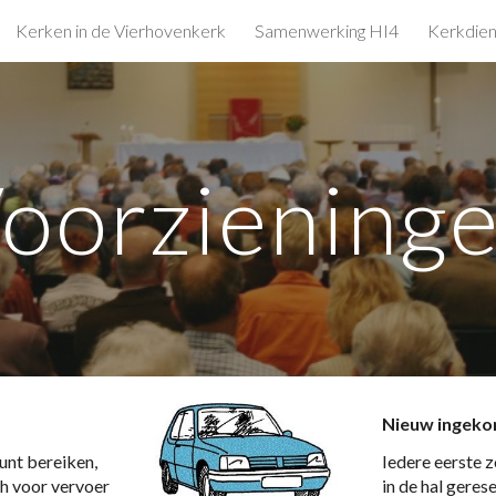
Kerken in de Vierhovenkerk
Samenwerking HI4
Kerkdien
ip to main content
Skip to navigat
oorziening
Nieuw ingek
nt bereiken, 
Iedere eerste z
h voor vervoer 
in de hal geres