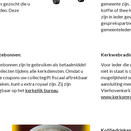
s gezocht die u 
gemeente zijn. 
den. Deze 
koffie of thee 
zijn in ieder g
gesprekspartne
gemeenteleden
tebonnen:
Kerkwebradi
ebonnen zijn te gebruiken als betaalmiddel 
Voor ieder die
ollecten tijdens alle kerkdiensten. Omdat u 
niet in staat is
e coupons uw collectegift fiscaal aftrekbaar 
mogelijkheid om
ken, kunt u extra royaal zijn. Zij zijn 
aansluiting mee
gbaar op het 
kerkelijk bureau
. 
www.kerkomro
Koffiedrinken