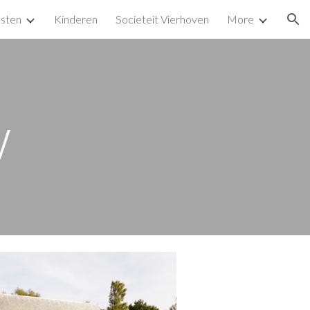
sten
Kinderen
Societeit Vierhoven
More
ion
w