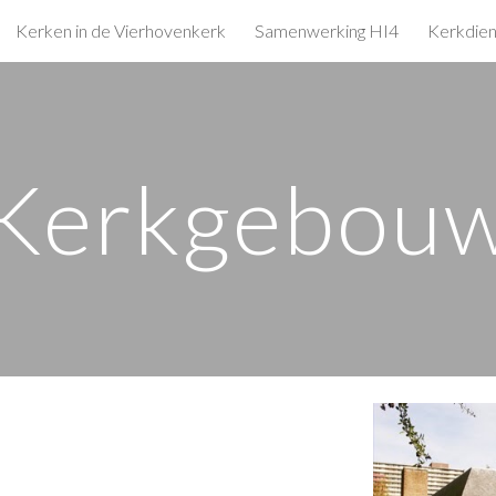
Kerken in de Vierhovenkerk
Samenwerking HI4
Kerkdien
ip to main content
Skip to navigat
Kerkgebou